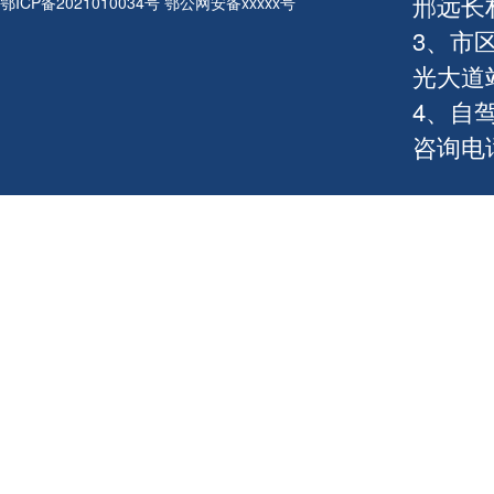
邢远长
鄂ICP备2021010034号 鄂公网安备xxxxx号
3、市
光大道
4、自
咨询电话：