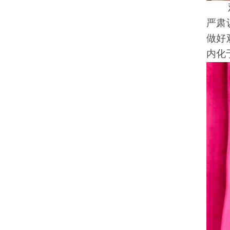
严肃
做好
内化