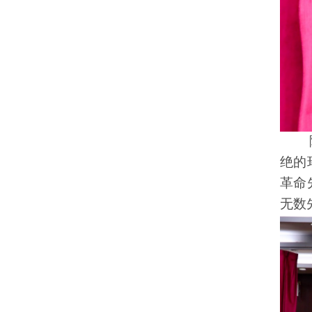
绝的
革命
无数