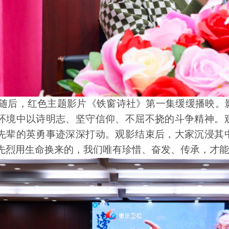
随后，红色主题影片《铁窗诗社》第一集缓缓播映。
环境中
以诗明志、坚守信仰、
不屈不挠的斗争精神。
先辈的英勇事迹深深打动。观影结束后，大家沉浸其
先烈用生命换来的，我们唯有珍惜、奋发、传承，才能