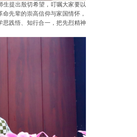
师生提出殷切希望，叮嘱大家要以
革命先辈的崇高信仰与家国情怀，
学思践悟、知行合一，把先烈精神